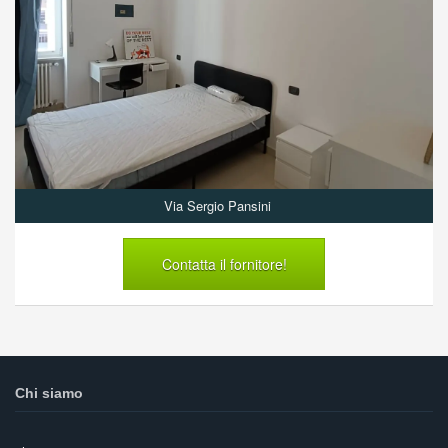
Via Sergio Pansini
Contatta il fornitore!
Chi siamo